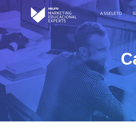
A 5SELETO
S
C