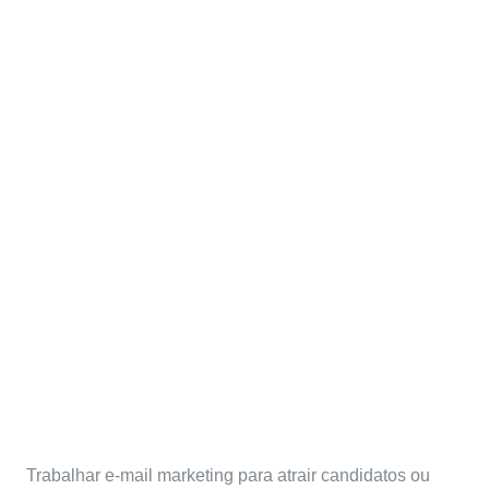
E-mail marketing: 5 erros
que a sua IES não pode
cometer
Trabalhar e-mail marketing para atrair candidatos ou