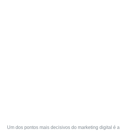
Como minha IES pode
integrar a estratégia de e-
mail com o Facebook?
Um dos pontos mais decisivos do marketing digital é a