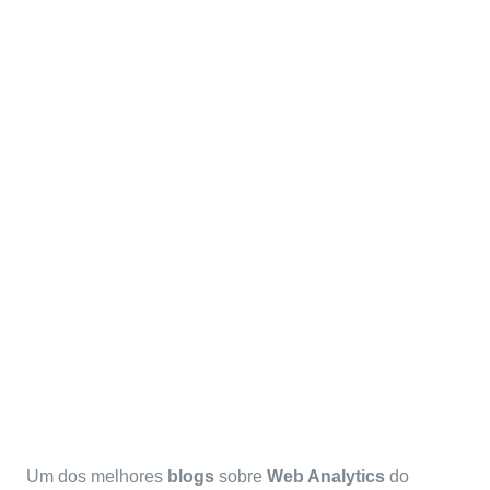
O Primeiro Evangelista da
Web Analítica
Um dos melhores
blogs
sobre
Web Analytics
do