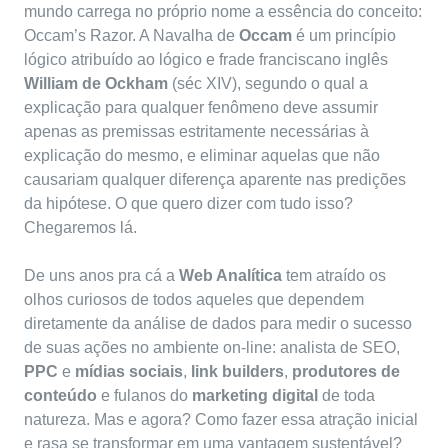
mundo carrega no próprio nome a essência do conceito:
Occam’s Razor
. A Navalha de
Occam
é um princípio
lógico atribuído ao lógico e frade franciscano inglês
William de Ockham
(séc XIV), segundo o qual a
explicação para qualquer fenômeno deve assumir
apenas as premissas estritamente necessárias à
explicação do mesmo, e eliminar aquelas que não
causariam qualquer diferença aparente nas predições
da hipótese. O que quero dizer com tudo isso?
Chegaremos lá.
De uns anos pra cá a
Web Analítica
tem atraído os
olhos curiosos de todos aqueles que dependem
diretamente da análise de dados para medir o sucesso
de suas ações no ambiente on-line:
analista de SEO
,
PPC
e
mídias sociais
,
link builders
,
produtores de
conteúdo
e fulanos do
marketing digital
de toda
natureza. Mas e agora? Como fazer essa atração inicial
e rasa se transformar em uma vantagem sustentável?