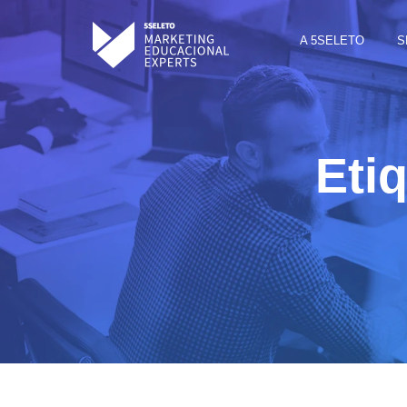
A 5SELETO
S
Etiq